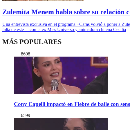
Zulemita Menem habla sobre su relación c
Una entrevista exclusiva en el programa +Caras volvió a poner a Zule
falta de este— con la ex Miss Universo y animadora chilena Cecilia
MÁS POPULARES
8608
Cony Capelli impactó en Fiebre de baile con sen
6599