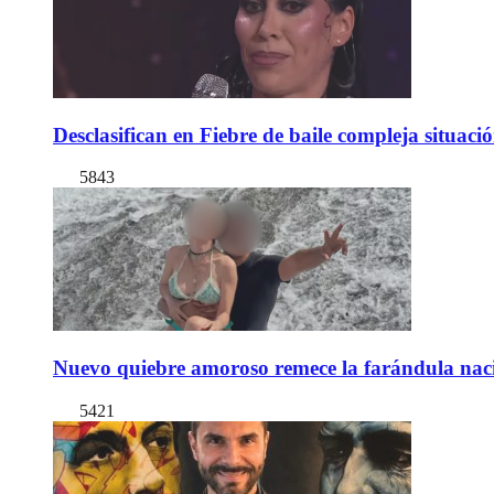
Desclasifican en Fiebre de baile compleja situac
5843
Nuevo quiebre amoroso remece la farándula naci
5421