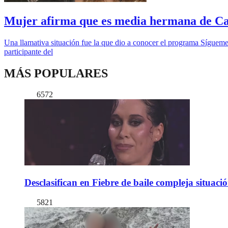
Mujer afirma que es media hermana de Cam
Una llamativa situación fue la que dio a conocer el programa Sígue
participante del
MÁS POPULARES
6572
Desclasifican en Fiebre de baile compleja situac
5821