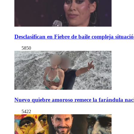
Desclasifican en Fiebre de baile compleja situac
5850
Nuevo quiebre amoroso remece la farándula naci
5422