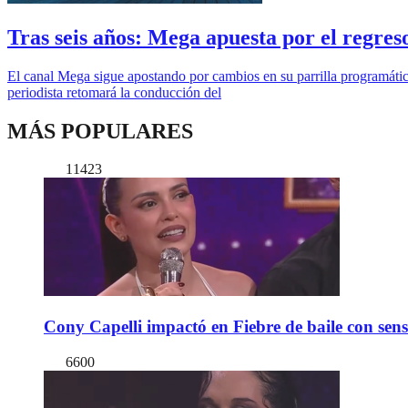
Tras seis años: Mega apuesta por el regres
El canal Mega sigue apostando por cambios en su parrilla programática
periodista retomará la conducción del
MÁS POPULARES
11423
Cony Capelli impactó en Fiebre de baile con sen
6600