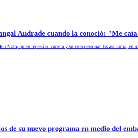
 Pangal Andrade cuando la conoció: "Me caía
Meli Noto, quien repasó su carrera y su vida personal. Es así como, e
fíos de su nuevo programa en medio del emb