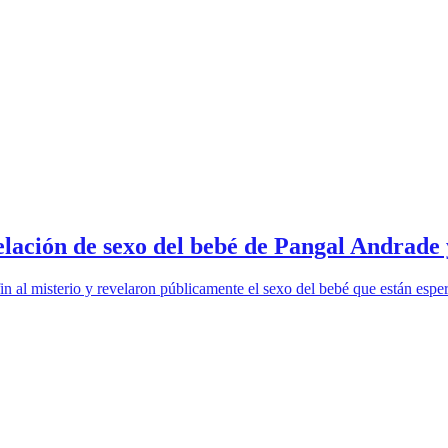
evelación de sexo del bebé de Pangal Andrade
 al misterio y revelaron públicamente el sexo del bebé que están esper