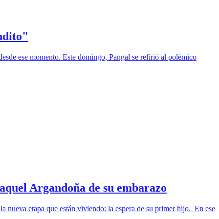
ndito"
desde ese momento. Este domingo, Pangal se refirió al polémico
 Raquel Argandoña de su embarazo
a nueva etapa que están viviendo: la espera de su primer hijo. En ese