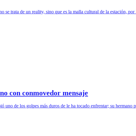
 trata de un reality, sino que es la malla cultural de la estación, por l
mano con conmovedor mensaje
bió uno de los golpes más duros de le ha tocado enfrentar; su hermano p