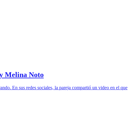
 y Melina Noto
ando. En sus redes sociales, la pareja compartió un video en el que