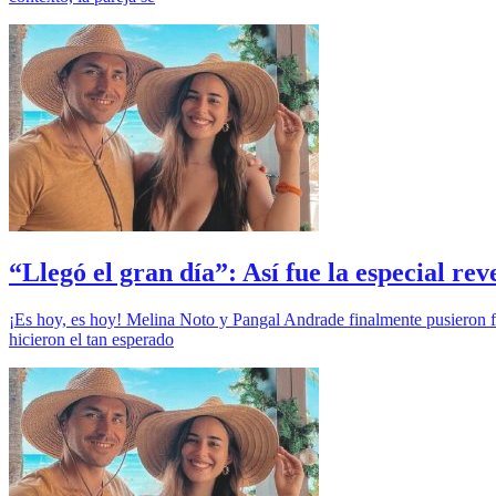
“Llegó el gran día”: Así fue la especial r
¡Es hoy, es hoy! Melina Noto y Pangal Andrade finalmente pusieron fin
hicieron el tan esperado