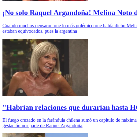
¡No solo Raquel Argandoña! Melina Noto de
Cuando muchos pensaron que lo más polémico que había dicho Melina 
estaban equivocados, pues la argentina
"Habrían relaciones que durarían hasta H
El fuego cruzado en la farándula chilena sumó un capítulo de máxima t
gestación por parte de Raquel Argandoña,