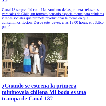
Canal 13 sorprendió con el lanzamiento de las primeras teleseries
verticales de Chile, un formato pensado especialmente para celulares
y redes sociales que promete revolucionar la forma en que
consumimos ficción. Desde este jueves, a las 18:00 horas, el público
podrá
¿Cuándo se estrena la primera
mininovela chilena Mi boda es una
trampa de Canal 13?