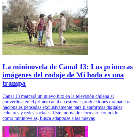
La mininovela de Canal 13: Las primeras
imágenes del rodaje de Mi boda es una
trampa
Canal 13 marcará un nuevo hito en la televisión chilena al
convertirse en el primer canal en estrenar producciones dramáticas
nacionales pensadas exclusivamente para plataformas digitales,
celulares y redes sociales. Este innovador formato, conocido
como mininovelas, busca adaptarse a las nuevas