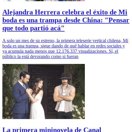
Alejandra Herrera celebra el éxito de Mi
boda es una trampa desde China: "Pensar
que todo partió acá"
A solo un mes de su estreno, la primera teleserie vertical chilena, Mi
boda es una trampa, sigue dando de qué hablar en redes sociales y
ya acumula nada menos que 12.176.337 visualizaciones. Sí, el
público la está devorando como si fueran
La primera mininovela de Canal