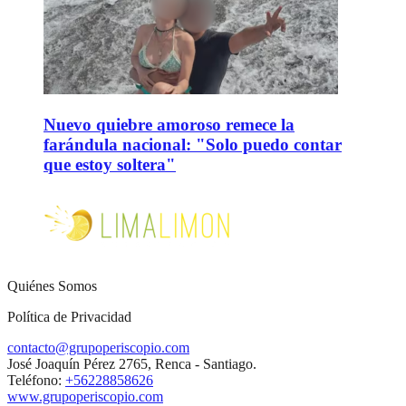
Nuevo quiebre amoroso remece la
farándula nacional: "Solo puedo contar
que estoy soltera"
Quiénes Somos
Política de Privacidad
contacto@grupoperiscopio.com
José Joaquín Pérez 2765, Renca - Santiago.
Teléfono:
+56228858626
www.grupoperiscopio.com