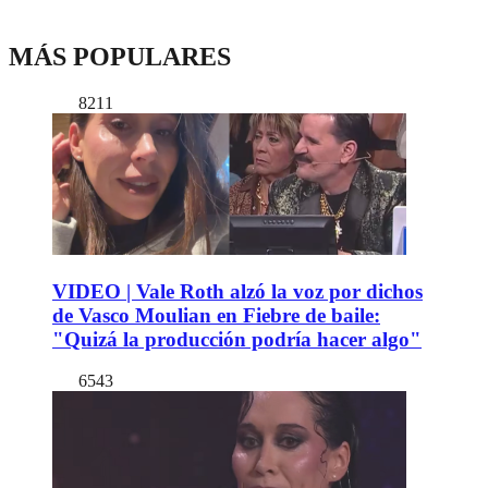
MÁS POPULARES
8211
VIDEO | Vale Roth alzó la voz por dichos
de Vasco Moulian en Fiebre de baile:
"Quizá la producción podría hacer algo"
6543