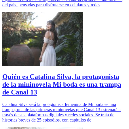
del país, pensadas para disfrutarse en celulares y redes
Quién es Catalina Silva, la protagonista
de la mininovela Mi boda es una trampa
de Canal 13
Catalina Silva será la protagonista femenina de Mi boda es una
trampa, una de las primeras mininovelas que Canal 13 estrenará a
través de sus plataformas digitales y redes sociales. Se trata de
historias breves de 25 episodios, con capítulos de