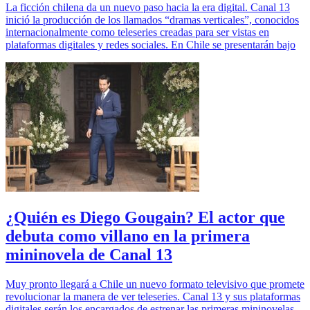
La ficción chilena da un nuevo paso hacia la era digital. Canal 13
inició la producción de los llamados “dramas verticales”, conocidos
internacionalmente como teleseries creadas para ser vistas en
plataformas digitales y redes sociales. En Chile se presentarán bajo
¿Quién es Diego Gougain? El actor que
debuta como villano en la primera
mininovela de Canal 13
Muy pronto llegará a Chile un nuevo formato televisivo que promete
revolucionar la manera de ver teleseries. Canal 13 y sus plataformas
digitales serán los encargados de estrenar las primeras mininovelas