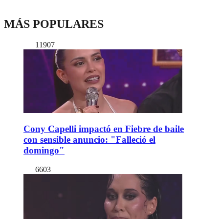
MÁS POPULARES
11907
Cony Capelli impactó en Fiebre de baile
con sensible anuncio: "Falleció el
domingo"
6603