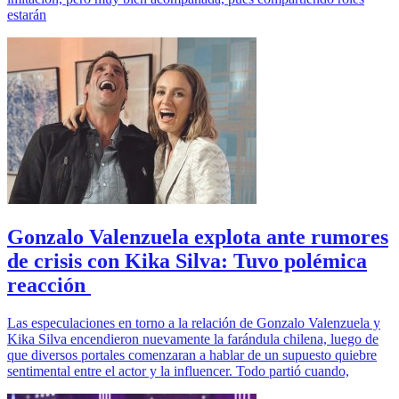
estarán
Gonzalo Valenzuela explota ante rumores
de crisis con Kika Silva: Tuvo polémica
reacción
Las especulaciones en torno a la relación de Gonzalo Valenzuela y
Kika Silva encendieron nuevamente la farándula chilena, luego de
que diversos portales comenzaran a hablar de un supuesto quiebre
sentimental entre el actor y la influencer. Todo partió cuando,