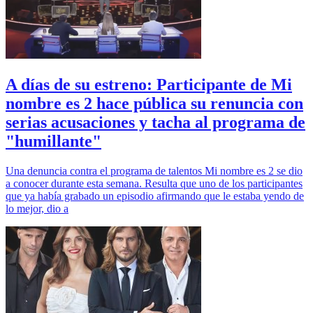
A días de su estreno: Participante de Mi
nombre es 2 hace pública su renuncia con
serias acusaciones y tacha al programa de
"humillante"
Una denuncia contra el programa de talentos Mi nombre es 2 se dio
a conocer durante esta semana. Resulta que uno de los participantes
que ya había grabado un episodio afirmando que le estaba yendo de
lo mejor, dio a