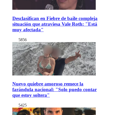
Desclasifican en Fiebre de baile compleja
situación que atraviesa Vale Roth: "Está
muy afectada"
5856
Nuevo quiebre amoroso remece la
farándula nacional: "Solo puedo contar
que estoy soltera"
5425