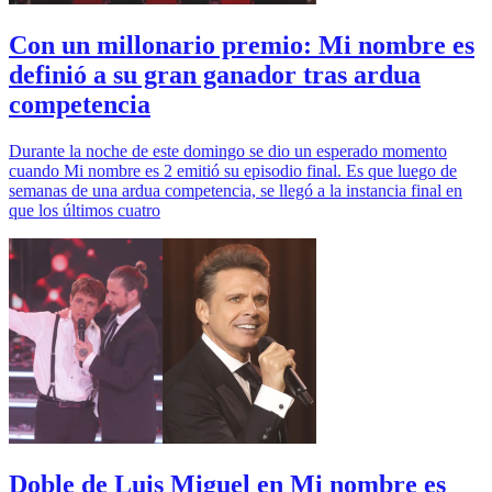
Con un millonario premio: Mi nombre es
definió a su gran ganador tras ardua
competencia
Durante la noche de este domingo se dio un esperado momento
cuando Mi nombre es 2 emitió su episodio final. Es que luego de
semanas de una ardua competencia, se llegó a la instancia final en
que los últimos cuatro
Doble de Luis Miguel en Mi nombre es