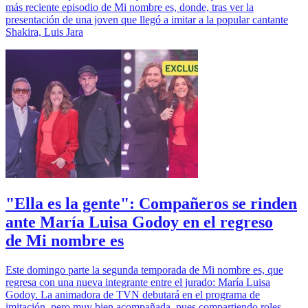
más reciente episodio de Mi nombre es, donde, tras ver la
presentación de una joven que llegó a imitar a la popular cantante
Shakira, Luis Jara
"Ella es la gente": Compañeros se rinden
ante María Luisa Godoy en el regreso
de Mi nombre es
Este domingo parte la segunda temporada de Mi nombre es, que
regresa con una nueva integrante entre el jurado: María Luisa
Godoy. La animadora de TVN debutará en el programa de
imitación, pero muy bien acompañada, pues compartiendo roles