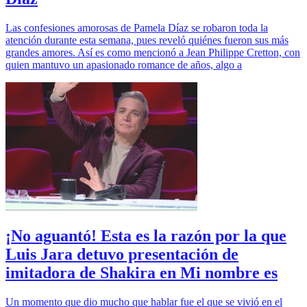
Las confesiones amorosas de Pamela Díaz se robaron toda la
atención durante esta semana, pues reveló quiénes fueron sus más
grandes amores. Así es como mencionó a Jean Philippe Cretton, con
quien mantuvo un apasionado romance de años, algo a
¡No aguantó! Esta es la razón por la que
Luis Jara detuvo presentación de
imitadora de Shakira en Mi nombre es
Un momento que dio mucho que hablar fue el que se vivió en el