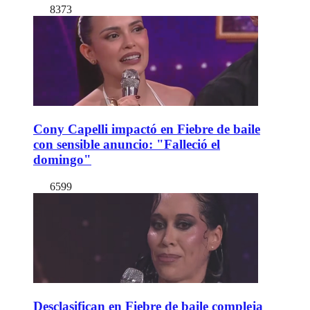
8373
Cony Capelli impactó en Fiebre de baile
con sensible anuncio: "Falleció el
domingo"
6599
Desclasifican en Fiebre de baile compleja