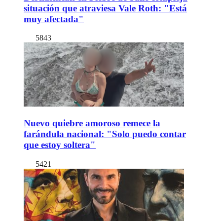
situación que atraviesa Vale Roth: "Está
muy afectada"
5843
Nuevo quiebre amoroso remece la
farándula nacional: "Solo puedo contar
que estoy soltera"
5421