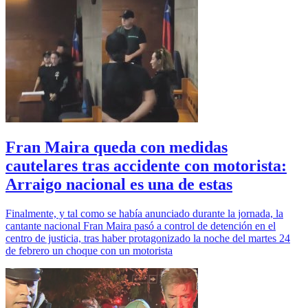
Fran Maira queda con medidas
cautelares tras accidente con motorista:
Arraigo nacional es una de estas
Finalmente, y tal como se había anunciado durante la jornada, la
cantante nacional Fran Maira pasó a control de detención en el
centro de justicia, tras haber protagonizado la noche del martes 24
de febrero un choque con un motorista