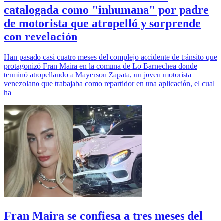
catalogada como "inhumana" por padre
de motorista que atropelló y sorprende
con revelación
Han pasado casi cuatro meses del complejo accidente de tránsito que
protagonizó Fran Maira en la comuna de Lo Barnechea donde
terminó atropellando a Mayerson Zapata, un joven motorista
venezolano que trabajaba como repartidor en una aplicación, el cual
ha
Fran Maira se confiesa a tres meses del