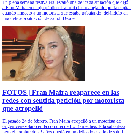
En plena semana festivalera, estalló una delicada situación que dejó
a Fran Maira en el ojo público. La rubia iba manejando por la capital
cuando impactó a un motorista que estaba trabajando, dejándolo en
una delicada situación de salud. Desde
FOTOS | Fran Maira reaparece en las
redes con sentida petición por motorista
que atropelló
El pasado 24 de febrero, Fran Maira atropelló a un motorista de
origen venezolano en la comuna de Lo Barnechea. Ella salió ilesa
pero el hombre de 23 años quedó en un delicado estado de salud,