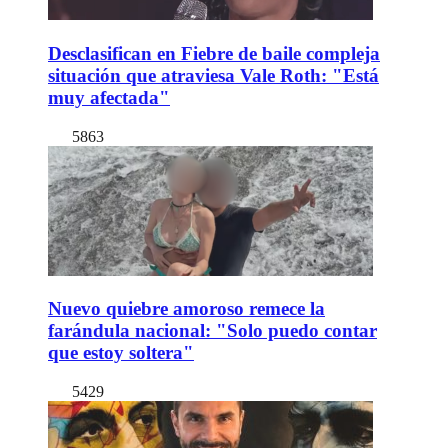
Desclasifican en Fiebre de baile compleja
situación que atraviesa Vale Roth: "Está
muy afectada"
5863
Nuevo quiebre amoroso remece la
farándula nacional: "Solo puedo contar
que estoy soltera"
5429