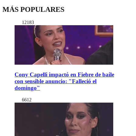
MÁS POPULARES
12183
Cony Capelli impactó en Fiebre de baile
con sensible anuncio: "Falleció el
domingo"
6612