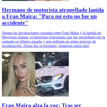
Hermano de motorista atropellado lapida
a Fran Maira: "Para mí esto no fue un
accidente"
Siguen las declaraciones cruzadas entre Fran Maira y la familia de
Mayerson Zapata, el motorista venezolano que fue atropellado por la
cantante en febrero pasado y que enfrenta un arduo proceso de
recuperación. Ahora fue su hermano, Jemerson quien alzó
Fran Maira alza la voz: Tras ser