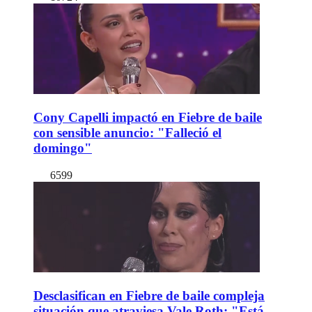
Cony Capelli impactó en Fiebre de baile
con sensible anuncio: "Falleció el
domingo"
6599
Desclasifican en Fiebre de baile compleja
situación que atraviesa Vale Roth: "Está