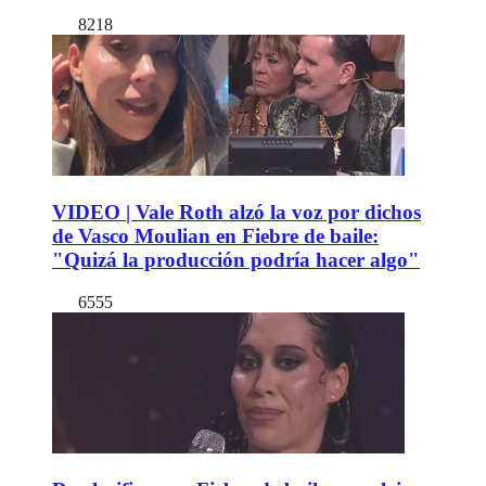
8218
VIDEO | Vale Roth alzó la voz por dichos
de Vasco Moulian en Fiebre de baile:
"Quizá la producción podría hacer algo"
6555