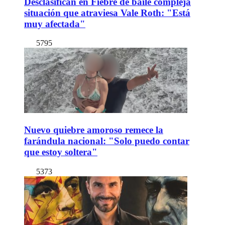
Desclasifican en Fiebre de baile compleja
situación que atraviesa Vale Roth: "Está
muy afectada"
5795
Nuevo quiebre amoroso remece la
farándula nacional: "Solo puedo contar
que estoy soltera"
5373