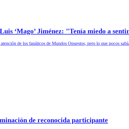
 Luis ‘Mago’ Jiménez: "Tenía miedo a sentir
atención de los fanáticos de Mundos Opuestos, pero lo que pocos sabían
iminación de reconocida participante