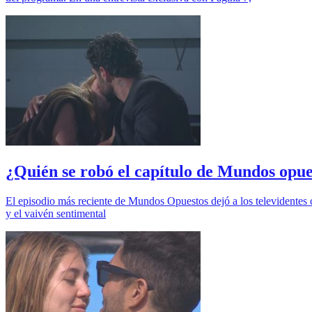
¿Quién se robó el capítulo de Mundos opue
El episodio más reciente de Mundos Opuestos dejó a los televidentes 
y el vaivén sentimental