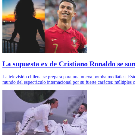
La supuesta ex de Cristiano Ronaldo se s
La televisión chilena se prepara para una nueva bomba mediática. Est
mundo del espectáculo internacional por su fuerte carácter, múltiples c