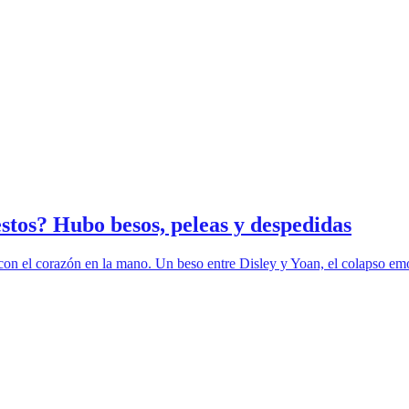
stos? Hubo besos, peleas y despedidas
con el corazón en la mano. Un beso entre Disley y Yoan, el colapso emo