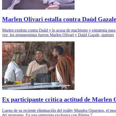
Marlen Olivari estalla contra Daúd Gazale
Marlen explota contra Daúd y lo acusa de machismo y estrategia para 
vez, los protagonistas fueron Marlen Olivari y Daúd Gazale, quienes
Ex participante critica actitud de Marlen
Luego de su reciente eliminación del reality Mundos Opuestos, el mod
del programa. En una entrevista exclusiva con Página 7,