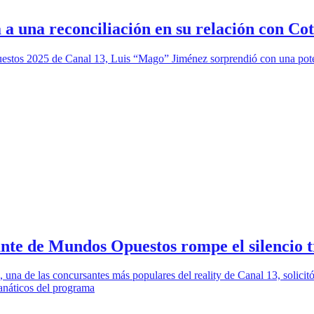
a a una reconciliación en su relación con C
uestos 2025 de Canal 13, Luis “Mago” Jiménez sorprendió con una pote
te de Mundos Opuestos rompe el silencio tra
de las concursantes más populares del reality de Canal 13, solicitó un
anáticos del programa