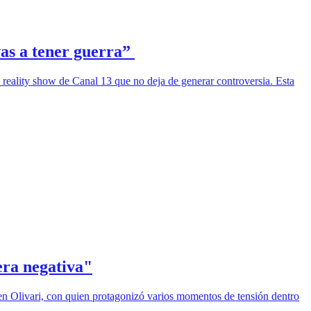
vas a tener guerra”
reality show de Canal 13 que no deja de generar controversia. Esta
era negativa"
len Olivari, con quien protagonizó varios momentos de tensión dentro