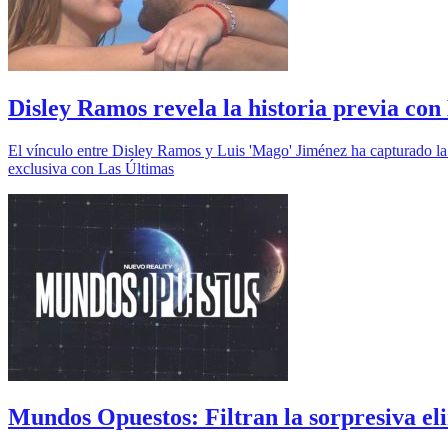
Disley Ramos revela la historia previa con
El vínculo entre Disley Ramos y Luis 'Mago' Jiménez ha capturado la 
exclusiva con Las Últimas
Mundos Opuestos: Filtran la sorpresiva el