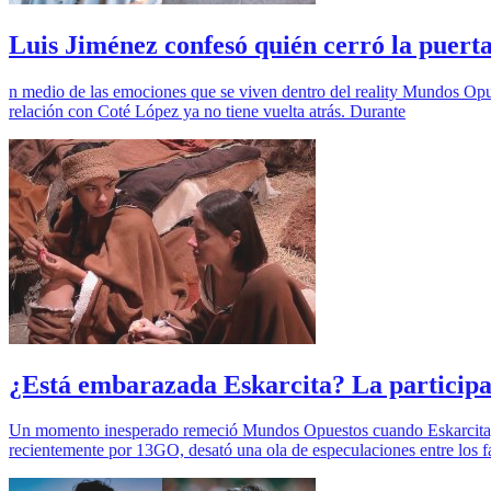
Luis Jiménez confesó quién cerró la puert
n medio de las emociones que se viven dentro del reality Mundos Op
relación con Coté López ya no tiene vuelta atrás. Durante
¿Está embarazada Eskarcita? La participan
Un momento inesperado remeció Mundos Opuestos cuando Eskarcita, una 
recientemente por 13GO, desató una ola de especulaciones entre los f