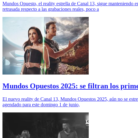
Mundos Opuesto, el reality estrella de Canal 13, sigue manteniendo en 
retrasada respecto a las grabaciones reales, poco a
Mundos Opuestos 2025: se filtran los prime
El nuevo reality de Canal 13, Mundos Opuestos 2025, aún no se estrena
agendado para este domingo 1 de junio,