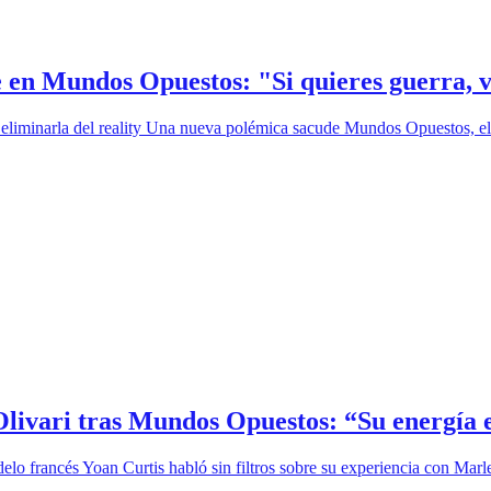
 en Mundos Opuestos: "Si quieres guerra, 
eliminarla del reality Una nueva polémica sacude Mundos Opuestos, el 
 Olivari tras Mundos Opuestos: “Su energía 
elo francés Yoan Curtis habló sin filtros sobre su experiencia con Mar