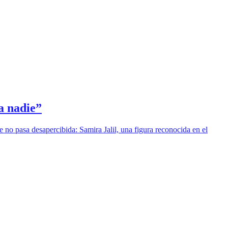
a nadie”
no pasa desapercibida: Samira Jalil, una figura reconocida en el