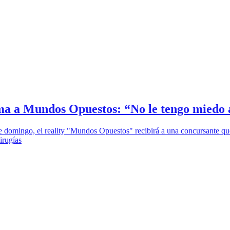
uma a Mundos Opuestos: “No le tengo miedo 
e domingo, el reality "Mundos Opuestos" recibirá a una concursante que 
irugías