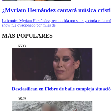
¿Myriam Hernández cantará música cristia
La icónica Myriam Hernández, reconocida por su trayectoria en la mús
show fue ovacionado por miles de
MÁS POPULARES
6593
Desclasifican en Fiebre de baile compleja situac
5829