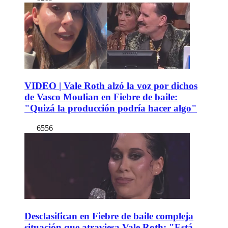
VIDEO | Vale Roth alzó la voz por dichos
de Vasco Moulian en Fiebre de baile:
"Quizá la producción podría hacer algo"
6556
Desclasifican en Fiebre de baile compleja
situación que atraviesa Vale Roth: "Está