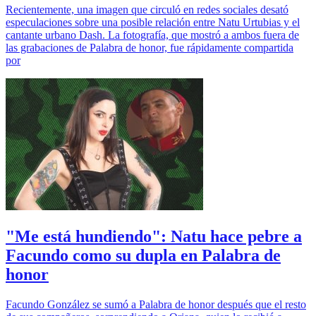
Recientemente, una imagen que circuló en redes sociales desató
especulaciones sobre una posible relación entre Natu Urtubias y el
cantante urbano Dash. La fotografía, que mostró a ambos fuera de
las grabaciones de Palabra de honor, fue rápidamente compartida
por
"Me está hundiendo": Natu hace pebre a
Facundo como su dupla en Palabra de
honor
Facundo González se sumó a Palabra de honor después que el resto