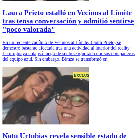
Laura Prieto estalló en Vecinos al Límite
tras tensa conversación y admitió sentirse
"poco valorada"
En un reciente capítulo de Vecinos al Límite, Laura Prieto, se
demostró bastante afectada tras una actividad al interior del reality.
La uruguaya colapsó luego de sentirse ignorada por sus compañeros
del equipo azul. Sin embargo, Bimza se transformó en
Natu Urtubias revela sensible estado de