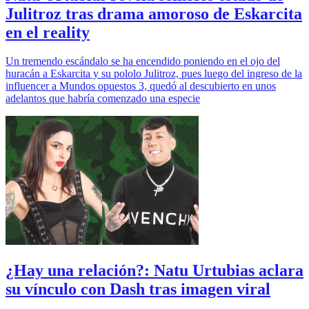
Julitroz tras drama amoroso de Eskarcita
en el reality
Un tremendo escándalo se ha encendido poniendo en el ojo del
huracán a Eskarcita y su pololo Julitroz, pues luego del ingreso de la
influencer a Mundos opuestos 3, quedó al descubierto en unos
adelantos que habría comenzado una especie
¿Hay una relación?: Natu Urtubias aclara
su vínculo con Dash tras imagen viral