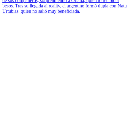
de sus compañeros, sorprendiendo a Oriana, quien lo recibió a
besos. Tras su llegada al reality, el argentino formó dupla con Natu
Urtubias, quien no salió muy beneficiada,