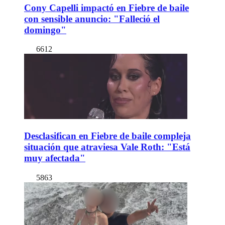
Cony Capelli impactó en Fiebre de baile
con sensible anuncio: "Falleció el
domingo"
6612
Desclasifican en Fiebre de baile compleja
situación que atraviesa Vale Roth: "Está
muy afectada"
5863