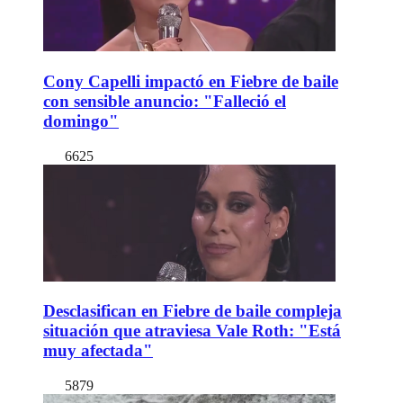
Cony Capelli impactó en Fiebre de baile
con sensible anuncio: "Falleció el
domingo"
6625
Desclasifican en Fiebre de baile compleja
situación que atraviesa Vale Roth: "Está
muy afectada"
5879