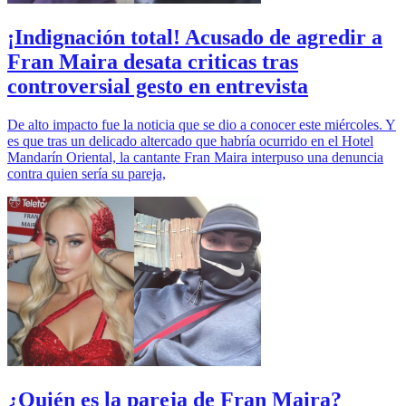
¡Indignación total! Acusado de agredir a
Fran Maira desata criticas tras
controversial gesto en entrevista
De alto impacto fue la noticia que se dio a conocer este miércoles. Y
es que tras un delicado altercado que habría ocurrido en el Hotel
Mandarín Oriental, la cantante Fran Maira interpuso una denuncia
contra quien sería su pareja,
¿Quién es la pareja de Fran Maira?