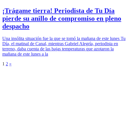
¡Trágame tierra! Periodista de Tu Día
pierde su anillo de compromiso en pleno
despacho
Una insólita situación fue la que se tomó la mañana de este lunes Tu
Día, el matinal de Canal, mientras Gabriel Alegría, periodista en
terreno, daba cuenta de las bajas temperaturas que azotaron la
mañana de este lunes a la
1
2
»