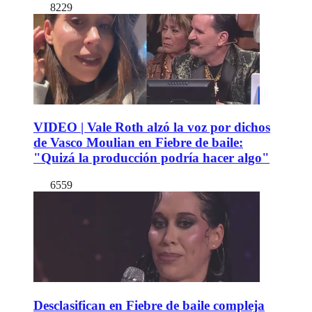
8229
VIDEO | Vale Roth alzó la voz por dichos
de Vasco Moulian en Fiebre de baile:
"Quizá la producción podría hacer algo"
6559
Desclasifican en Fiebre de baile compleja