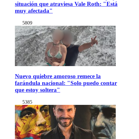
situación que atraviesa Vale Roth: "Está
muy afectada"
5809
Nuevo quiebre amoroso remece la
farándula nacional: "Solo puedo contar
que estoy soltera"
5385