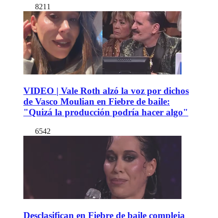
8211
VIDEO | Vale Roth alzó la voz por dichos
de Vasco Moulian en Fiebre de baile:
"Quizá la producción podría hacer algo"
6542
Desclasifican en Fiebre de baile compleja