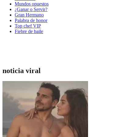
Mundos opuestos
¿Ganar o Servir?
Gran Hermano
Palabra de honor
Top chef VIP
Fiebre de baile
noticia viral