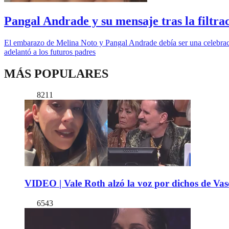
Pangal Andrade y su mensaje tras la filtr
El embarazo de Melina Noto y Pangal Andrade debía ser una celebració
adelantó a los futuros padres
MÁS POPULARES
8211
VIDEO | Vale Roth alzó la voz por dichos de Vas
6543