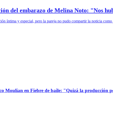
ación del embarazo de Melina Noto: "Nos hub
n íntima y especial, pero la pareja no pudo compartir la noticia como
co Moulian en Fiebre de baile: "Quizá la producción p