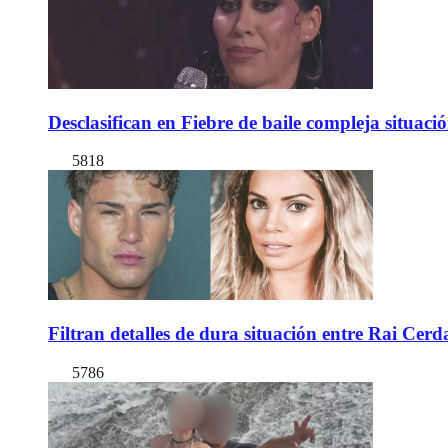
Desclasifican en Fiebre de baile compleja situac
5818
Filtran detalles de dura situación entre Rai Cer
5786