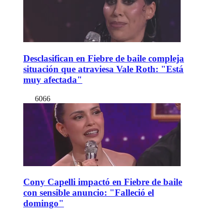
Desclasifican en Fiebre de baile compleja
situación que atraviesa Vale Roth: "Está
muy afectada"
6066
Cony Capelli impactó en Fiebre de baile
con sensible anuncio: "Falleció el
domingo"