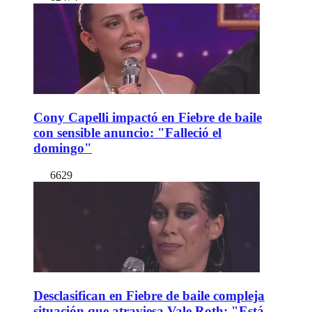
Cony Capelli impactó en Fiebre de baile
con sensible anuncio: "Falleció el
domingo"
6629
Desclasifican en Fiebre de baile compleja
situación que atraviesa Vale Roth: "Está