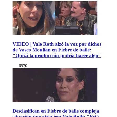
VIDEO | Vale Roth alzó la voz por dichos
de Vasco Moulian en Fiebre de baile:
"Quizá la producción podría hacer algo"
6570
Desclasifican en Fiebre de baile compleja
situación que atraviesa Vale Roth: "Está