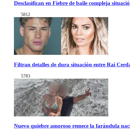
Desclasifican en Fiebre de baile compleja situac
5812
Filtran detalles de dura situación entre Rai Cer
5783
Nuevo quiebre amoroso remece la farándula naci