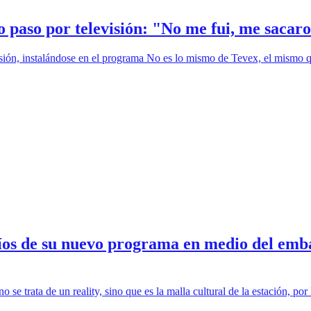
mo paso por televisión: "No me fui, me sacar
sión, instalándose en el programa No es lo mismo de Tevex, el mismo qu
fíos de su nuevo programa en medio del emb
 trata de un reality, sino que es la malla cultural de la estación, por l