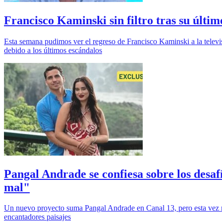
Francisco Kaminski sin filtro tras su últi
Esta semana pudimos ver el regreso de Francisco Kaminski a la televi
debido a los últimos escándalos
Pangal Andrade se confiesa sobre los desa
mal"
Un nuevo proyecto suma Pangal Andrade en Canal 13, pero esta vez no se
encantadores paisajes