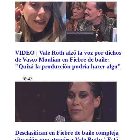
VIDEO | Vale Roth alzó la voz por dichos
de Vasco Moulian en Fiebre de baile:
"Quizá la producción podría hacer algo"
6543
Desclasifican en Fiebre de baile compleja
situación que atraviesa Vale Roth: "Está