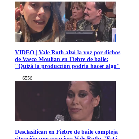
VIDEO | Vale Roth alzó la voz por dichos
de Vasco Moulian en Fiebre de baile:
"Quizá la producción podría hacer algo"
6556
Desclasifican en Fiebre de baile compleja
situación que atraviesa Vale Roth: "Está