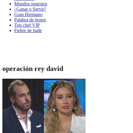
Mundos opuestos
¿Ganar o Servir?
Gran Hermano
Palabra de honor
Top chef VIP
Fiebre de baile
operación rey david