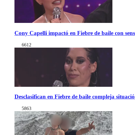
Cony Capelli impactó en Fiebre de baile con sen
6612
Desclasifican en Fiebre de baile compleja situac
5863