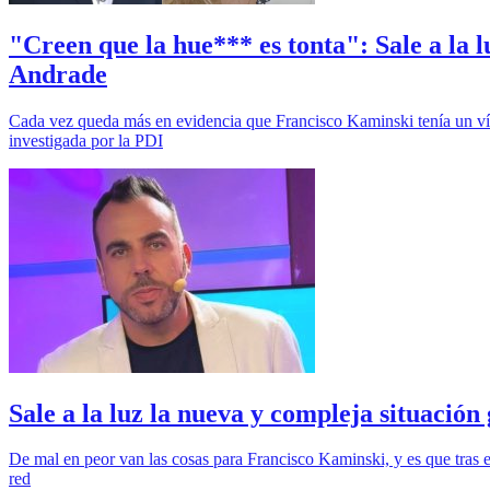
"Creen que la hue*** es tonta": Sale a la
Andrade
Cada vez queda más en evidencia que Francisco Kaminski tenía un vínc
investigada por la PDI
Sale a la luz la nueva y compleja situaci
De mal en peor van las cosas para Francisco Kaminski, y es que tras e
red