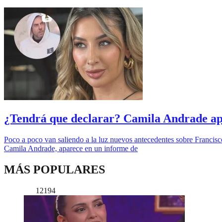
¿Tendrá que declarar? Camila Andrade ap
Poco a poco van saliendo a la luz nuevos antecedentes sobre Francis
Camila Andrade, aparece en un informe de
MÁS POPULARES
12194