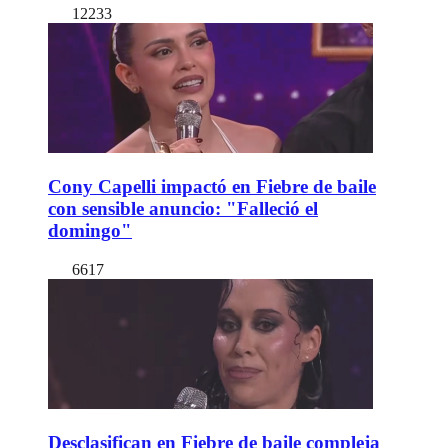
12233
Cony Capelli impactó en Fiebre de baile
con sensible anuncio: "Falleció el
domingo"
6617
Desclasifican en Fiebre de baile compleja