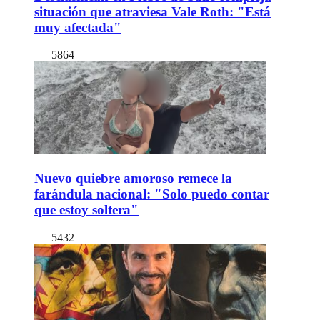
situación que atraviesa Vale Roth: "Está
muy afectada"
5864
Nuevo quiebre amoroso remece la
farándula nacional: "Solo puedo contar
que estoy soltera"
5432