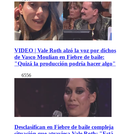
VIDEO | Vale Roth alzó la voz por dichos
de Vasco Moulian en Fiebre de baile:
"Quizá la producción podría hacer algo"
6556
Desclasifican en Fiebre de baile compleja
situación que atraviesa Vale Roth: "Está