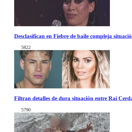
Desclasifican en Fiebre de baile compleja situac
5822
Filtran detalles de dura situación entre Rai Cer
5790