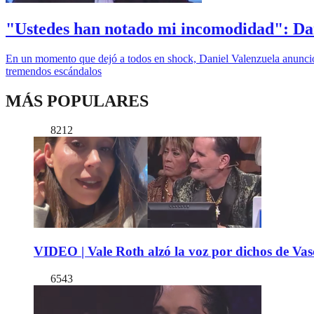
"Ustedes han notado mi incomodidad": Dani
En un momento que dejó a todos en shock, Daniel Valenzuela anunció e
tremendos escándalos
MÁS POPULARES
8212
VIDEO | Vale Roth alzó la voz por dichos de Vas
6543