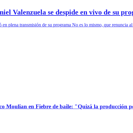
el Valenzuela se despide en vivo de su pr
n plena transmisión de su programa No es lo mismo, que renuncia al pr
co Moulian en Fiebre de baile: "Quizá la producción p