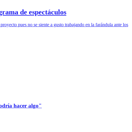
ograma de espectáculos
oyecto pues no se siente a gusto trabajando en la farándula ante los
odría hacer algo"