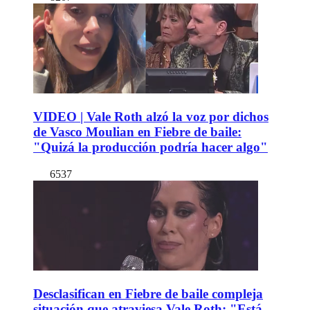
VIDEO | Vale Roth alzó la voz por dichos
de Vasco Moulian en Fiebre de baile:
"Quizá la producción podría hacer algo"
6537
Desclasifican en Fiebre de baile compleja
situación que atraviesa Vale Roth: "Está