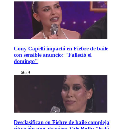
Cony Capelli impactó en Fiebre de baile
con sensible anuncio: "Falleció el
domingo"
6629
Desclasifican en Fiebre de baile compleja
situación que atraviesa Vale Roth: "Está