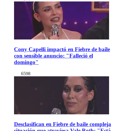
Cony Capelli impactó en Fiebre de baile
con sensible anuncio: "Falleció el
domingo"
6598
Desclasifican en Fiebre de baile compleja
situación que atraviesa Vale Roth: "Está