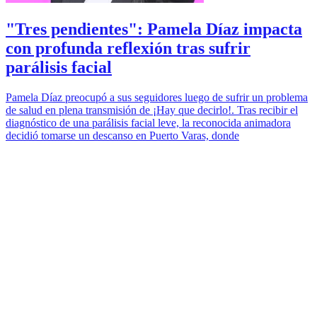
"Tres pendientes": Pamela Díaz impacta
con profunda reflexión tras sufrir
parálisis facial
Pamela Díaz preocupó a sus seguidores luego de sufrir un problema
de salud en plena transmisión de ¡Hay que decirlo!. Tras recibir el
diagnóstico de una parálisis facial leve, la reconocida animadora
decidió tomarse un descanso en Puerto Varas, donde