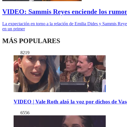
VIDEO: Sammis Reyes enciende los rumores 
La expectación en torno a la relación de Emilia Dides y Sammis Reyes
en un primer
MÁS POPULARES
8219
VIDEO | Vale Roth alzó la voz por dichos de Vas
6556