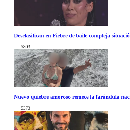
Desclasifican en Fiebre de baile compleja situac
5803
Nuevo quiebre amoroso remece la farándula naci
5373