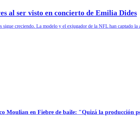
al ser visto en concierto de Emilia Dides
 sigue creciendo. La modelo y el exjugador de la NFL han captado la a
co Moulian en Fiebre de baile: "Quizá la producción p