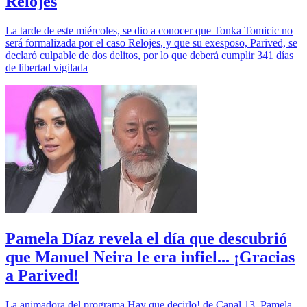
Relojes
La tarde de este miércoles, se dio a conocer que Tonka Tomicic no
será formalizada por el caso Relojes, y que su exesposo, Parived, se
declaró culpable de dos delitos, por lo que deberá cumplir 341 días
de libertad vigilada
Pamela Díaz revela el día que descubrió
que Manuel Neira le era infiel... ¡Gracias
a Parived!
La animadora del programa Hay que decirlo! de Canal 13, Pamela