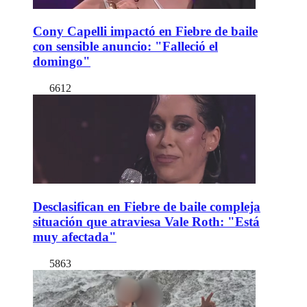
Cony Capelli impactó en Fiebre de baile
con sensible anuncio: "Falleció el
domingo"
6612
Desclasifican en Fiebre de baile compleja
situación que atraviesa Vale Roth: "Está
muy afectada"
5863