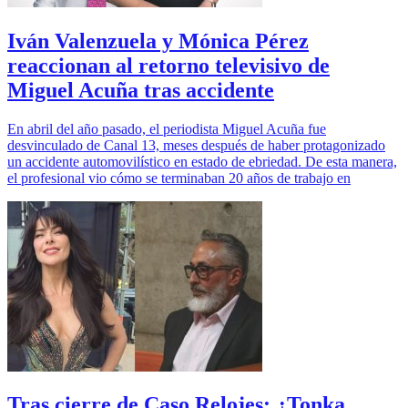
Iván Valenzuela y Mónica Pérez
reaccionan al retorno televisivo de
Miguel Acuña tras accidente
En abril del año pasado, el periodista Miguel Acuña fue
desvinculado de Canal 13, meses después de haber protagonizado
un accidente automovilístico en estado de ebriedad. De esta manera,
el profesional vio cómo se terminaban 20 años de trabajo en
Tras cierre de Caso Relojes: ¿Tonka