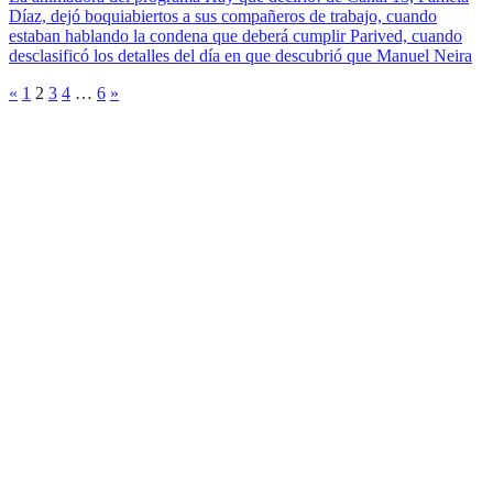
Díaz, dejó boquiabiertos a sus compañeros de trabajo, cuando
estaban hablando la condena que deberá cumplir Parived, cuando
desclasificó los detalles del día en que descubrió que Manuel Neira
«
1
2
3
4
…
6
»