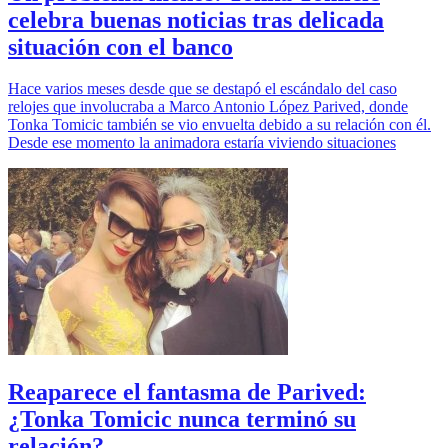
celebra buenas noticias tras delicada
situación con el banco
Hace varios meses desde que se destapó el escándalo del caso
relojes que involucraba a Marco Antonio López Parived, donde
Tonka Tomicic también se vio envuelta debido a su relación con él.
Desde ese momento la animadora estaría viviendo situaciones
Reaparece el fantasma de Parived:
¿Tonka Tomicic nunca terminó su
relación?