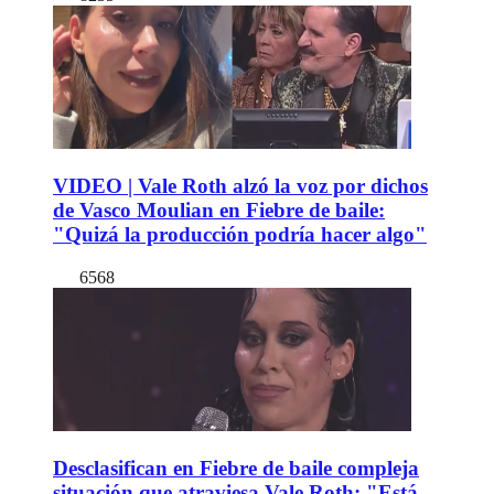
VIDEO | Vale Roth alzó la voz por dichos
de Vasco Moulian en Fiebre de baile:
"Quizá la producción podría hacer algo"
6568
Desclasifican en Fiebre de baile compleja
situación que atraviesa Vale Roth: "Está