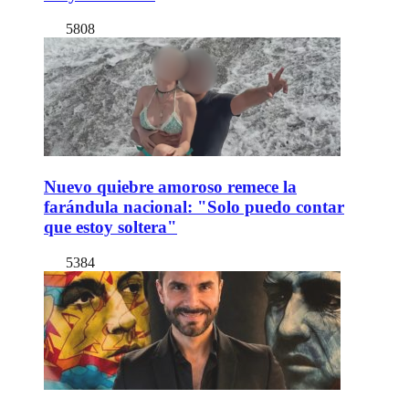
5808
Nuevo quiebre amoroso remece la
farándula nacional: "Solo puedo contar
que estoy soltera"
5384