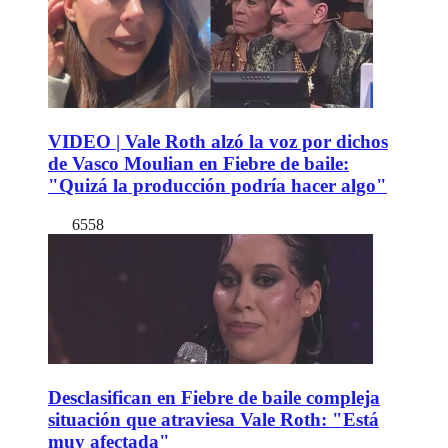
VIDEO | Vale Roth alzó la voz por dichos
de Vasco Moulian en Fiebre de baile:
"Quizá la producción podría hacer algo"
6558
Desclasifican en Fiebre de baile compleja
situación que atraviesa Vale Roth: "Está
muy afectada"