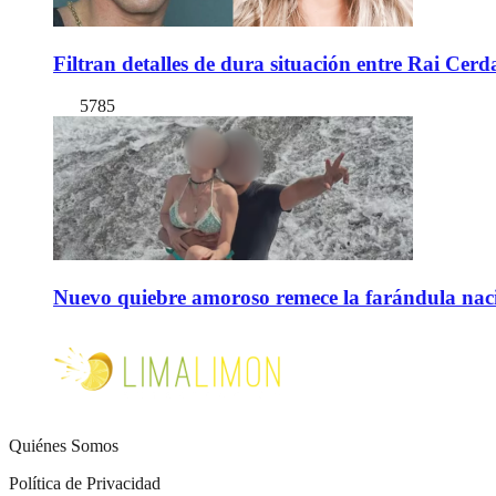
Filtran detalles de dura situación entre Rai Cer
5785
Nuevo quiebre amoroso remece la farándula naci
Quiénes Somos
Política de Privacidad