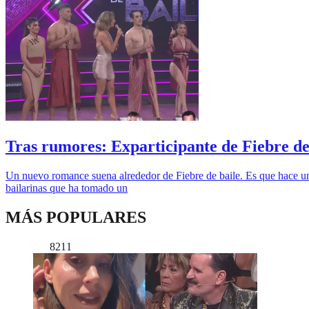
Tras rumores: Exparticipante de Fiebre d
Un nuevo romance suena alrededor de Fiebre de baile. Es que hace un
bailarinas que ha tomado un
MÁS POPULARES
8211