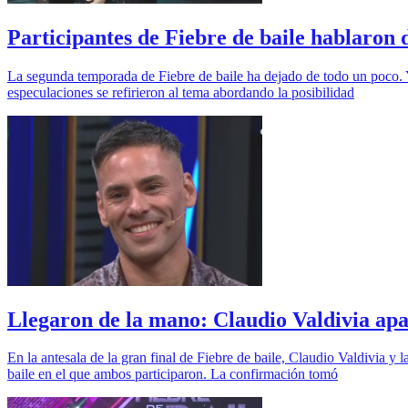
Participantes de Fiebre de baile hablaron 
La segunda temporada de Fiebre de baile ha dejado de todo un poco. 
especulaciones se refirieron al tema abordando la posibilidad
Llegaron de la mano: Claudio Valdivia apa
En la antesala de la gran final de Fiebre de baile, Claudio Valdivia 
baile en el que ambos participaron. La confirmación tomó