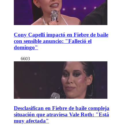
Cony Capelli impactó en Fiebre de baile
con sensible anuncio: "Falleció el
domingo"
6603
Desclasifican en Fiebre de baile compleja
situación que atraviesa Vale Roth: "Está
muy afectada"