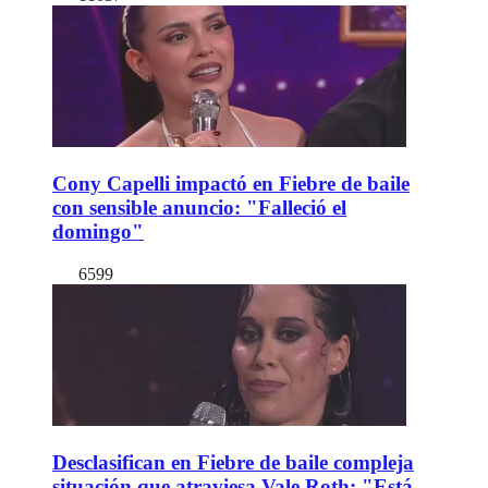
Cony Capelli impactó en Fiebre de baile
con sensible anuncio: "Falleció el
domingo"
6599
Desclasifican en Fiebre de baile compleja
situación que atraviesa Vale Roth: "Está