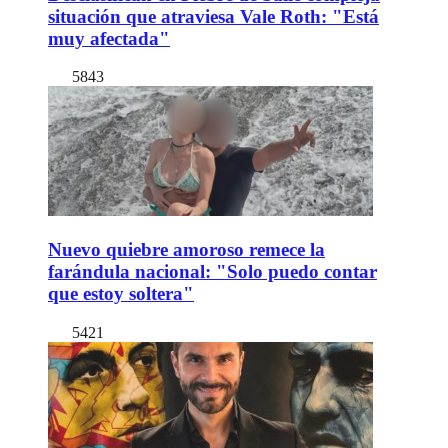
situación que atraviesa Vale Roth: "Está
muy afectada"
5843
Nuevo quiebre amoroso remece la
farándula nacional: "Solo puedo contar
que estoy soltera"
5421