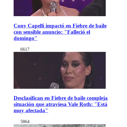
Cony Capelli impactó en Fiebre de baile
con sensible anuncio: "Falleció el
domingo"
6617
Desclasifican en Fiebre de baile compleja
situación que atraviesa Vale Roth: "Está
muy afectada"
5864