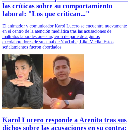
las críticas sobre su comportamiento
laboral: "Los que critican..."
El animador y comunicador Karol Lucero se encuentra nuevamente
en el centro de la atención mediática tras las acusaciones de
maltratos laborales que surgieron de parte de algunos
excolaboradores de su canal de YouTube, Like Media. Estos
señalamientos fueron abordados
Karol Lucero responde a Arenita tras sus
dichos sobre las acusaciones en su contra: