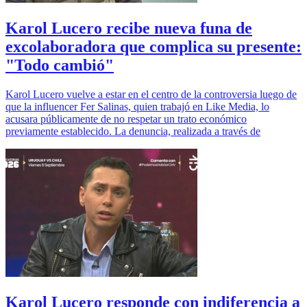
Karol Lucero recibe nueva funa de
excolaboradora que complica su presente:
"Todo cambió"
Karol Lucero vuelve a estar en el centro de la controversia luego de
que la influencer Fer Salinas, quien trabajó en Like Media, lo
acusara públicamente de no respetar un trato económico
previamente establecido. La denuncia, realizada a través de
Karol Lucero responde con indiferencia a