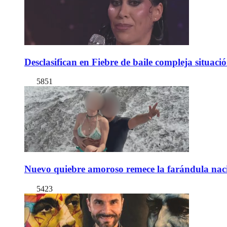
Desclasifican en Fiebre de baile compleja situac
5851
Nuevo quiebre amoroso remece la farándula naci
5423