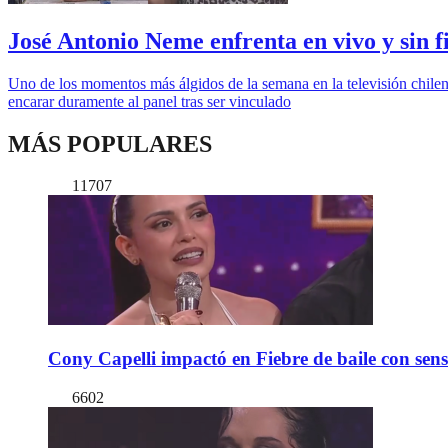
José Antonio Neme enfrenta en vivo y sin fi
Uno de los momentos más álgidos de la semana en la televisión chile
encarar duramente al panel tras ser vinculado
MÁS POPULARES
11707
Cony Capelli impactó en Fiebre de baile con sen
6602