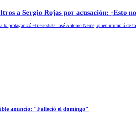
ltros a Sergio Rojas por acusación: ¡Esto no
na lo protagonizó el periodista José Antonio Neme, quien irrumpió de 
sible anuncio: "Falleció el domingo"