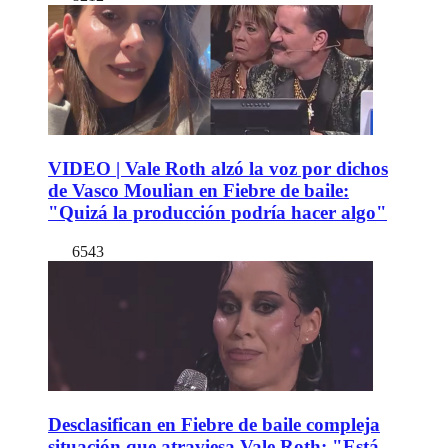
VIDEO | Vale Roth alzó la voz por dichos
de Vasco Moulian en Fiebre de baile:
"Quizá la producción podría hacer algo"
6543
Desclasifican en Fiebre de baile compleja
situación que atraviesa Vale Roth: "Está