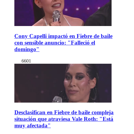
Cony Capelli impactó en Fiebre de baile
con sensible anuncio: "Falleció el
domingo"
6601
Desclasifican en Fiebre de baile compleja
situación que atraviesa Vale Roth: "Está
muy afectada"