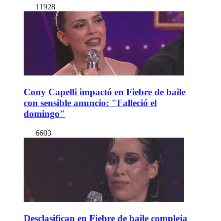
11928
Cony Capelli impactó en Fiebre de baile
con sensible anuncio: "Falleció el
domingo"
6603
Desclasifican en Fiebre de baile compleja