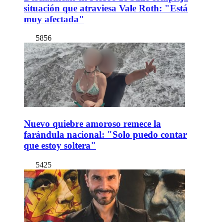
situación que atraviesa Vale Roth: "Está
muy afectada"
5856
Nuevo quiebre amoroso remece la
farándula nacional: "Solo puedo contar
que estoy soltera"
5425