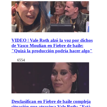
VIDEO | Vale Roth alzó la voz por dichos
de Vasco Moulian en Fiebre de baile:
"Quizá la producción podría hacer algo"
6554
Desclasifican en Fiebre de baile compleja
situación que atraviesa Vale Roth: "Está