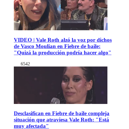
VIDEO | Vale Roth alzó la voz por dichos
de Vasco Moulian en Fiebre de baile:
"Quizá la producción podría hacer algo"
6542
Desclasifican en Fiebre de baile compleja
situación que atraviesa Vale Roth: "Está
muy afectada"