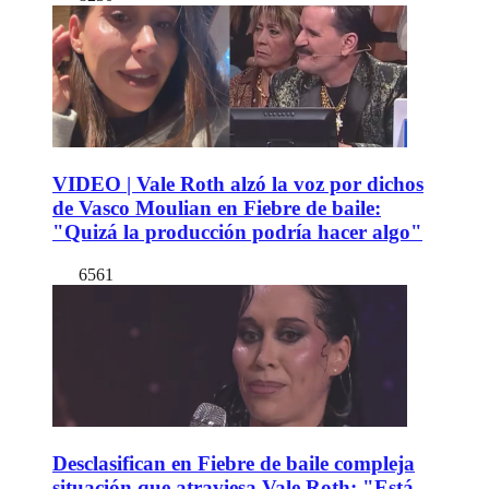
VIDEO | Vale Roth alzó la voz por dichos
de Vasco Moulian en Fiebre de baile:
"Quizá la producción podría hacer algo"
6561
Desclasifican en Fiebre de baile compleja
situación que atraviesa Vale Roth: "Está