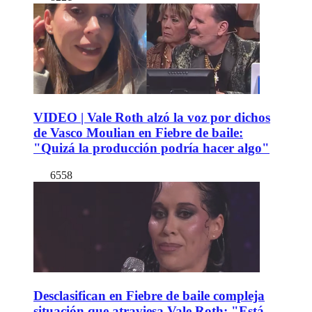
VIDEO | Vale Roth alzó la voz por dichos
de Vasco Moulian en Fiebre de baile:
"Quizá la producción podría hacer algo"
6558
Desclasifican en Fiebre de baile compleja
situación que atraviesa Vale Roth: "Está