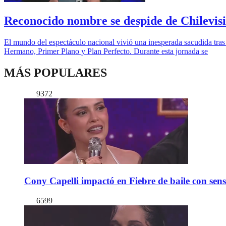
Reconocido nombre se despide de Chilevisi
El mundo del espectáculo nacional vivió una inesperada sacudida tras
Hermano, Primer Plano y Plan Perfecto. Durante esta jornada se
MÁS POPULARES
9372
Cony Capelli impactó en Fiebre de baile con sen
6599