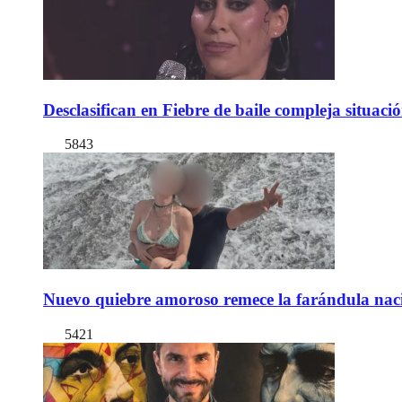
Desclasifican en Fiebre de baile compleja situac
5843
Nuevo quiebre amoroso remece la farándula naci
5421