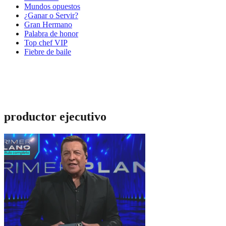
Mundos opuestos
¿Ganar o Servir?
Gran Hermano
Palabra de honor
Top chef VIP
Fiebre de baile
productor ejecutivo