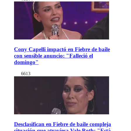
Cony Capelli impactó en Fiebre de baile
con sensible anuncio: "Falleció el
domingo"
6613
Desclasifican en Fiebre de baile compleja
situación que atraviesa Vale Roth: "Está